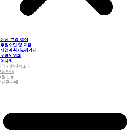
예산·추경·결산
후원수입 및 지출
사업계획서&평가서
운영위원회
이사회
지역사회나눔소식
후원안내
후원신청
생산품판매