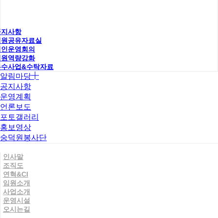
공지사항
직원공유자료실
법인운영회의
직원역량강화
우수사업&수탁자료
알림마당
공지사항
운영계획
언론보도
포토갤러리
홍보영상
숭덕원봉사단
인사말
조직도
연혁&CI
임원소개
사업소개
운영시설
오시는길