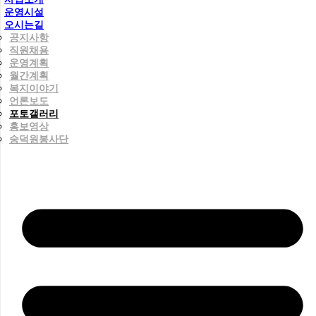
운영시설
오시는길
공지사항
직원채용
운영계획
월간계획
복지이야기
언론보도
포토갤러리
홍보영상
숭덕원봉사단