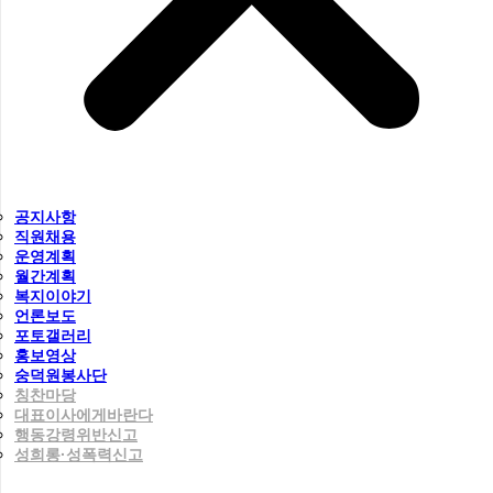
공지사항
직원채용
운영계획
월간계획
복지이야기
언론보도
포토갤러리
홍보영상
숭덕원봉사단
칭찬마당
대표이사에게바란다
행동강령위반신고
성희롱·성폭력신고