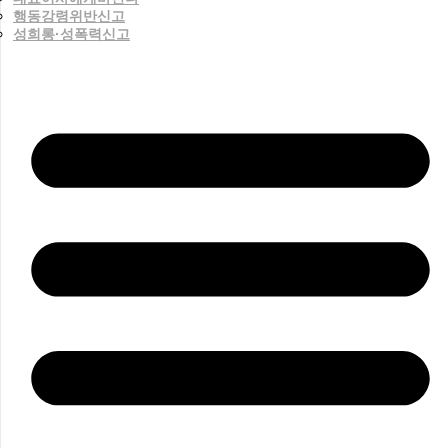
행동강령위반신고
성희롱·성폭력신고