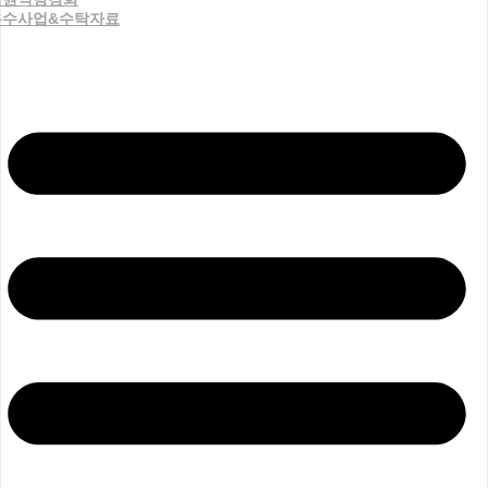
우수사업&수탁자료