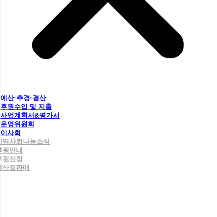
예산·추경·결산
후원수입 및 지출
사업계획서&평가서
운영위원회
이사회
지역사회나눔소식
후원안내
후원신청
생산품판매