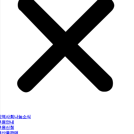
지역사회나눔소식
후원안내
후원신청
생산품판매