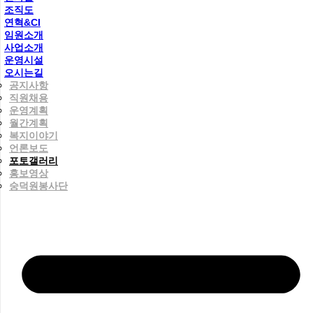
조직도
연혁&CI
임원소개
사업소개
운영시설
오시는길
공지사항
직원채용
운영계획
월간계획
복지이야기
언론보도
포토갤러리
홍보영상
숭덕원봉사단