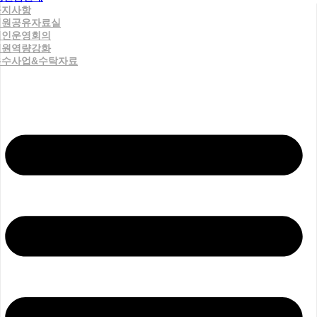
공지사항
직원공유자료실
법인운영회의
직원역량강화
우수사업&수탁자료