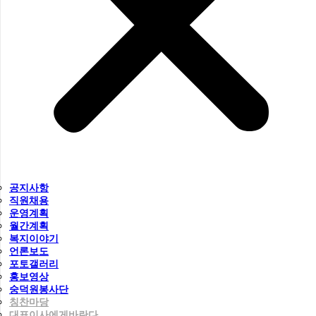
공지사항
직원채용
운영계획
월간계획
복지이야기
언론보도
포토갤러리
홍보영상
숭덕원봉사단
칭찬마당
대표이사에게바란다