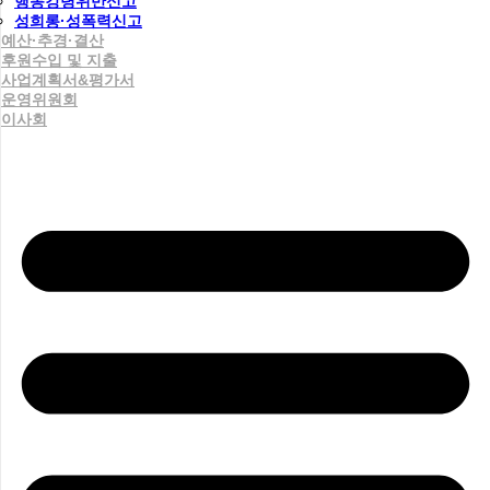
행동강령위반신고
성희롱·성폭력신고
예산·추경·결산
후원수입 및 지출
사업계획서&평가서
운영위원회
이사회