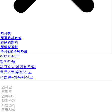
공지사항
직원공유자료실
법인운영회의
직원역량강화
우수사업&수탁자료
참여마당
칭찬마당
대표이사에게바란다
행동강령위반신고
성희롱·성폭력신고
인사말
조직도
연혁&CI
임원소개
사업소개
운영시설