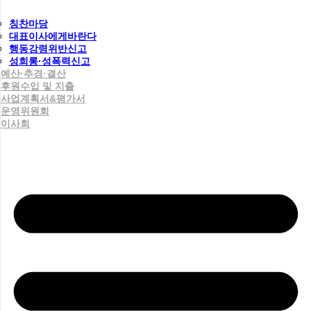
칭찬마당
대표이사에게바란다
행동강령위반신고
성희롱·성폭력신고
예산·추경·결산
후원수입 및 지출
사업계획서&평가서
운영위원회
이사회