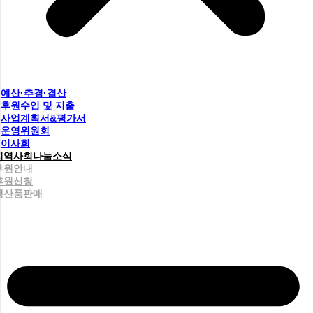
예산·추경·결산
후원수입 및 지출
사업계획서&평가서
운영위원회
이사회
지역사회나눔소식
후원안내
후원신청
생산품판매