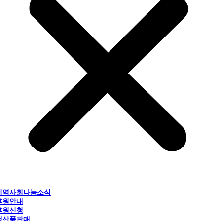
지역사회나눔소식
후원안내
후원신청
생산품판매