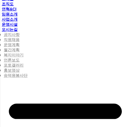
조직도
연혁&CI
임원소개
사업소개
운영시설
오시는길
공지사항
직원채용
운영계획
월간계획
복지이야기
언론보도
포토갤러리
홍보영상
숭덕원봉사단