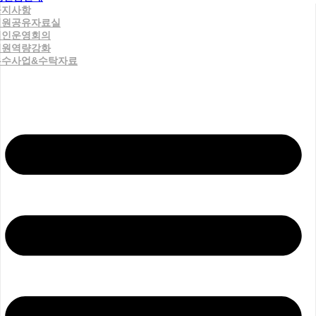
공지사항
직원공유자료실
법인운영회의
직원역량강화
우수사업&수탁자료