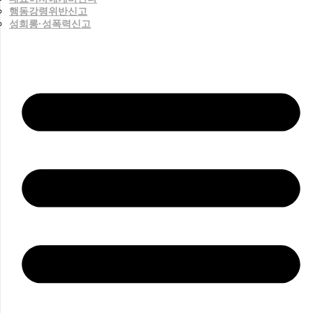
행동강령위반신고
성희롱·성폭력신고