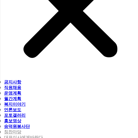
공지사항
직원채용
운영계획
월간계획
복지이야기
언론보도
포토갤러리
홍보영상
숭덕원봉사단
칭찬마당
대표이사에게바란다