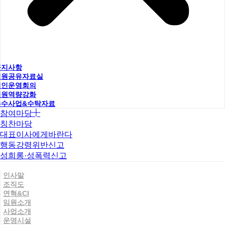
공지사항
직원공유자료실
법인운영회의
직원역량강화
우수사업&수탁자료
참여마당
칭찬마당
대표이사에게바란다
행동강령위반신고
성희롱·성폭력신고
인사말
조직도
연혁&CI
임원소개
사업소개
운영시설