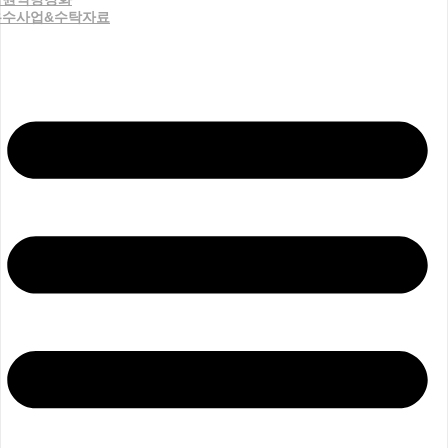
우수사업&수탁자료