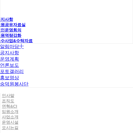
공지사항
직원공유자료실
법인운영회의
직원역량강화
우수사업&수탁자료
알림마당
공지사항
운영계획
언론보도
포토갤러리
홍보영상
숭덕원봉사단
인사말
조직도
연혁&CI
임원소개
사업소개
운영시설
오시는길