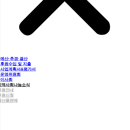
예산·추경·결산
후원수입 및 지출
사업계획서&평가서
운영위원회
이사회
지역사회나눔소식
후원안내
후원신청
생산품판매