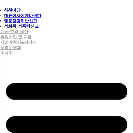
칭찬마당
대표이사에게바란다
행동강령위반신고
성희롱·성폭력신고
예산·추경·결산
후원수입 및 지출
사업계획서&평가서
운영위원회
이사회