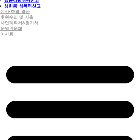
행동강령위반신고
성희롱·성폭력신고
예산·추경·결산
후원수입 및 지출
사업계획서&평가서
운영위원회
이사회