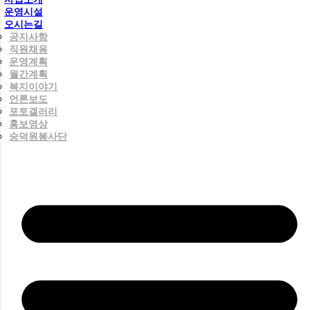
운영시설
오시는길
공지사항
직원채용
운영계획
월간계획
복지이야기
언론보도
포토갤러리
홍보영상
숭덕원봉사단