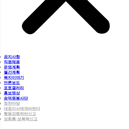
공지사항
직원채용
운영계획
월간계획
복지이야기
언론보도
포토갤러리
홍보영상
숭덕원봉사단
칭찬마당
대표이사에게바란다
행동강령위반신고
성희롱·성폭력신고