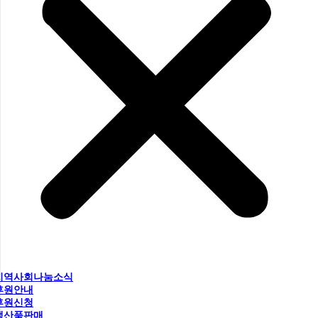
지역사회나눔소식
후원안내
후원신청
생산품판매