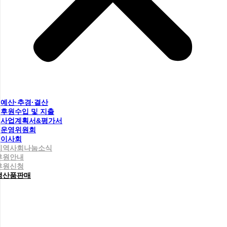
예산·추경·결산
후원수입 및 지출
사업계획서&평가서
운영위원회
이사회
지역사회나눔소식
후원안내
후원신청
생산품판매