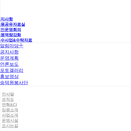
공지사항
직원공유자료실
법인운영회의
직원역량강화
우수사업&수탁자료
알림마당
공지사항
운영계획
언론보도
포토갤러리
홍보영상
숭덕원봉사단
인사말
조직도
연혁&CI
임원소개
사업소개
운영시설
오시는길