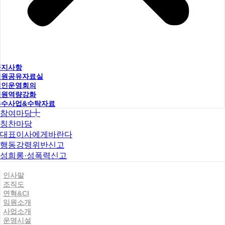
공지사항
직원공유자료실
법인운영회의
직원역량강화
우수사업&수탁자료
참여마당
칭찬마당
대표이사에게바란다
행동강령위반신고
성희롱·성폭력신고
인사말
조직도
연혁&CI
임원소개
사업소개
운영시설