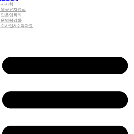
공지사항
직원공유자료실
법인운영회의
직원역량강화
우수사업&수탁자료