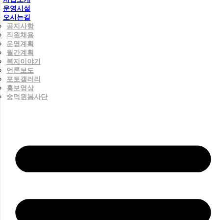
운영시설
오시는길
공지사항
직원채용
운영계획
월간계획
복지이야기
언론보도
포토갤러리
홍보영상
숭덕원봉사단