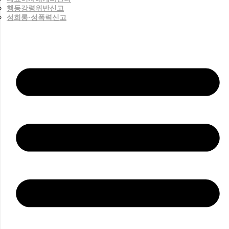
행동강령위반신고
성희롱·성폭력신고