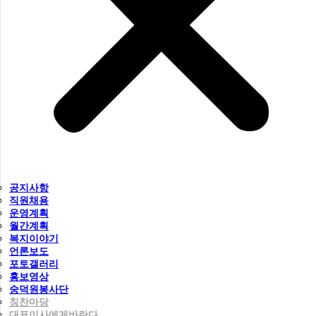
공지사항
직원채용
운영계획
월간계획
복지이야기
언론보도
포토갤러리
홍보영상
숭덕원봉사단
칭찬마당
대표이사에게바란다