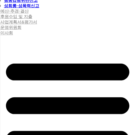
행동강령위반신고
성희롱·성폭력신고
예산·추경·결산
후원수입 및 지출
사업계획서&평가서
운영위원회
이사회