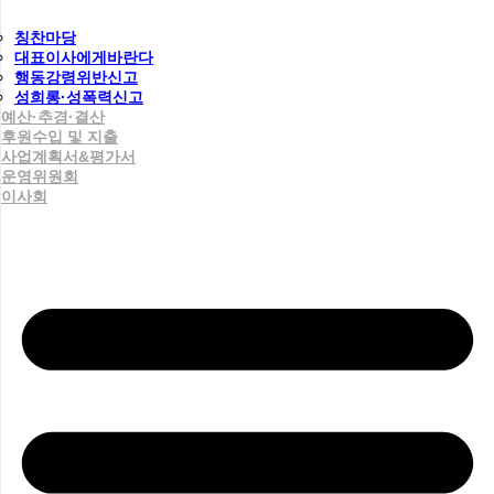
칭찬마당
대표이사에게바란다
행동강령위반신고
성희롱·성폭력신고
예산·추경·결산
후원수입 및 지출
사업계획서&평가서
운영위원회
이사회