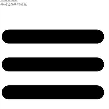
우수사업&수탁자료