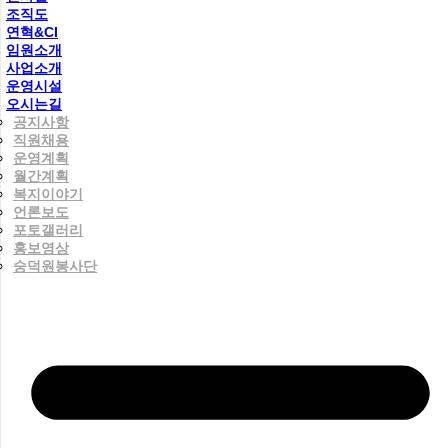
조직도
연혁&CI
임원소개
사업소개
운영시설
오시는길
공지사항
직원채용
운영계획
월간계획
복지이야기
언론보도
포토갤러리
홍보영상
숭덕원봉사단