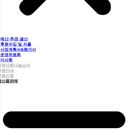
예산·추경·결산
후원수입 및 지출
사업계획서&평가서
운영위원회
이사회
지역사회나눔소식
후원안내
후원신청
생산품판매