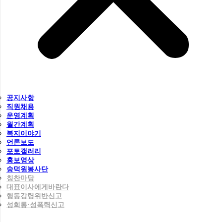
공지사항
직원채용
운영계획
월간계획
복지이야기
언론보도
포토갤러리
홍보영상
숭덕원봉사단
칭찬마당
대표이사에게바란다
행동강령위반신고
성희롱·성폭력신고