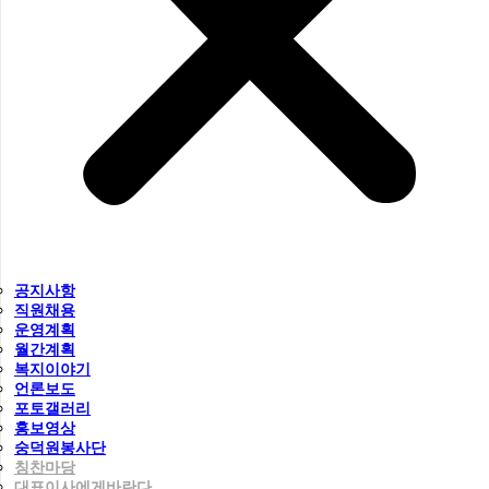
공지사항
직원채용
운영계획
월간계획
복지이야기
언론보도
포토갤러리
홍보영상
숭덕원봉사단
칭찬마당
대표이사에게바란다