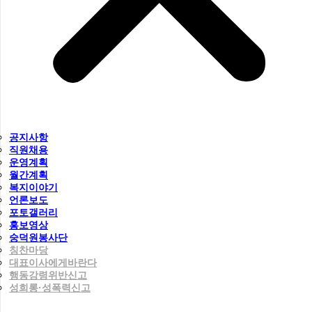
공지사항
직원채용
운영계획
월간계획
복지이야기
언론보도
포토갤러리
홍보영상
숭덕원봉사단
칭찬마당
대표이사에게바란다
행동강령위반신고
성희롱·성폭력신고