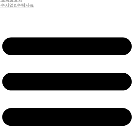
우수사업&수탁자료