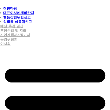
칭찬마당
대표이사에게바란다
행동강령위반신고
성희롱·성폭력신고
예산·추경·결산
후원수입 및 지출
사업계획서&평가서
운영위원회
이사회