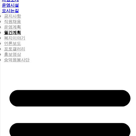
운영시설
오시는길
공지사항
직원채용
운영계획
월간계획
복지이야기
언론보도
포토갤러리
홍보영상
숭덕원봉사단