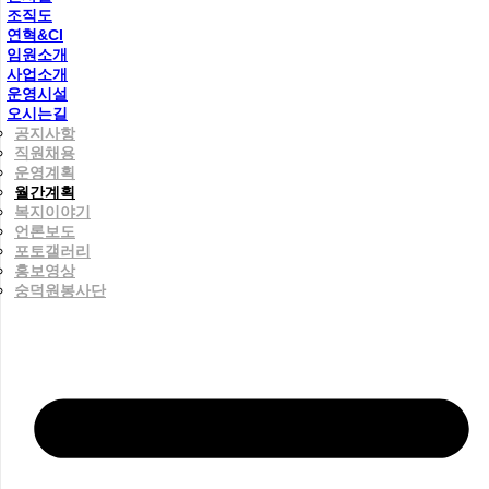
조직도
연혁&CI
임원소개
사업소개
운영시설
오시는길
공지사항
직원채용
운영계획
월간계획
복지이야기
언론보도
포토갤러리
홍보영상
숭덕원봉사단