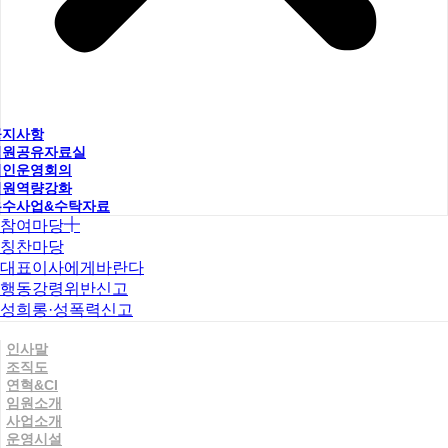
공지사항
직원공유자료실
법인운영회의
직원역량강화
우수사업&수탁자료
참여마당
칭찬마당
대표이사에게바란다
행동강령위반신고
성희롱·성폭력신고
인사말
조직도
연혁&CI
임원소개
사업소개
운영시설