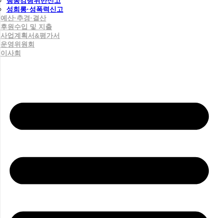
행동강령위반신고
성희롱·성폭력신고
예산·추경·결산
후원수입 및 지출
사업계획서&평가서
운영위원회
이사회