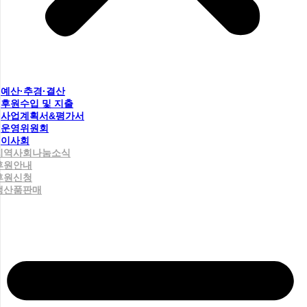
예산·추경·결산
후원수입 및 지출
사업계획서&평가서
운영위원회
이사회
지역사회나눔소식
후원안내
후원신청
생산품판매