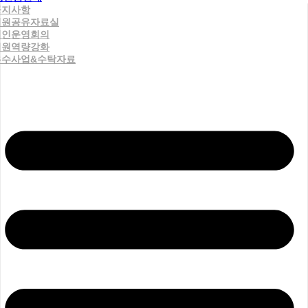
공지사항
직원공유자료실
법인운영회의
직원역량강화
우수사업&수탁자료