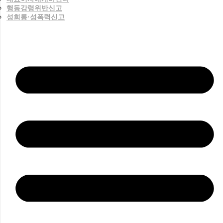
행동강령위반신고
성희롱·성폭력신고