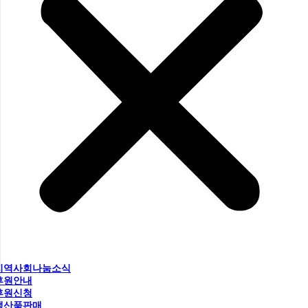
지역사회나눔소식
후원안내
후원신청
생산품판매