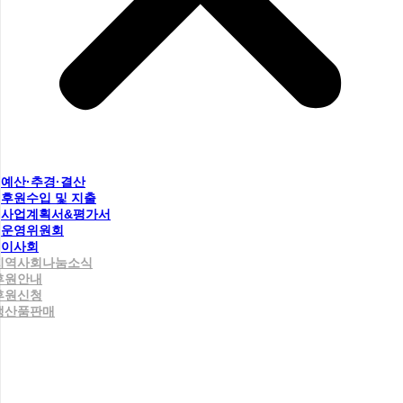
예산·추경·결산
후원수입 및 지출
사업계획서&평가서
운영위원회
이사회
지역사회나눔소식
후원안내
후원신청
생산품판매