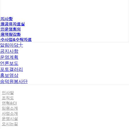
공지사항
직원공유자료실
법인운영회의
직원역량강화
우수사업&수탁자료
알림마당
공지사항
운영계획
언론보도
포토갤러리
홍보영상
숭덕원봉사단
인사말
조직도
연혁&CI
임원소개
사업소개
운영시설
오시는길