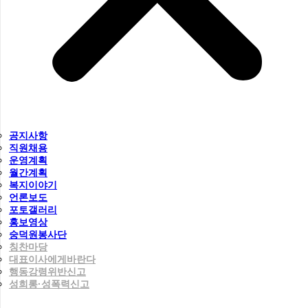
공지사항
직원채용
운영계획
월간계획
복지이야기
언론보도
포토갤러리
홍보영상
숭덕원봉사단
칭찬마당
대표이사에게바란다
행동강령위반신고
성희롱·성폭력신고