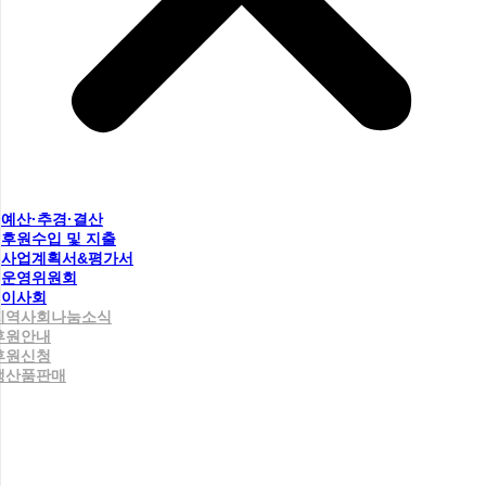
예산·추경·결산
후원수입 및 지출
사업계획서&평가서
운영위원회
이사회
지역사회나눔소식
후원안내
후원신청
생산품판매