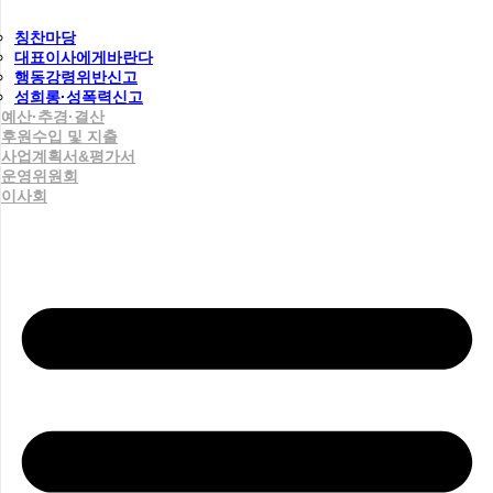
칭찬마당
대표이사에게바란다
행동강령위반신고
성희롱·성폭력신고
예산·추경·결산
후원수입 및 지출
사업계획서&평가서
운영위원회
이사회