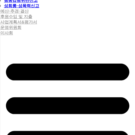
행동강령위반신고
성희롱·성폭력신고
예산·추경·결산
후원수입 및 지출
사업계획서&평가서
운영위원회
이사회