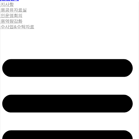
공지사항
직원공유자료실
법인운영회의
직원역량강화
우수사업&수탁자료