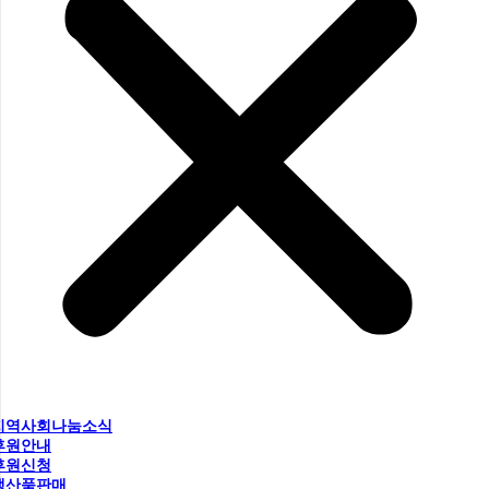
지역사회나눔소식
후원안내
후원신청
생산품판매