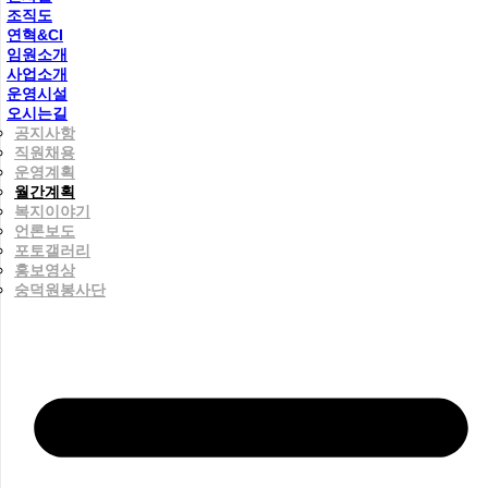
조직도
연혁&CI
임원소개
사업소개
운영시설
오시는길
공지사항
직원채용
운영계획
월간계획
복지이야기
언론보도
포토갤러리
홍보영상
숭덕원봉사단