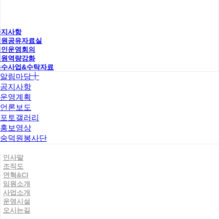
공지사항
직원공유자료실
법인운영회의
직원역량강화
우수사업&수탁자료
알림마당
공지사항
운영계획
언론보도
포토갤러리
홍보영상
숭덕원봉사단
인사말
조직도
연혁&CI
임원소개
사업소개
운영시설
오시는길