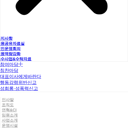
공지사항
직원공유자료실
법인운영회의
직원역량강화
우수사업&수탁자료
참여마당
칭찬마당
대표이사에게바란다
행동강령위반신고
성희롱·성폭력신고
인사말
조직도
연혁&CI
임원소개
사업소개
운영시설