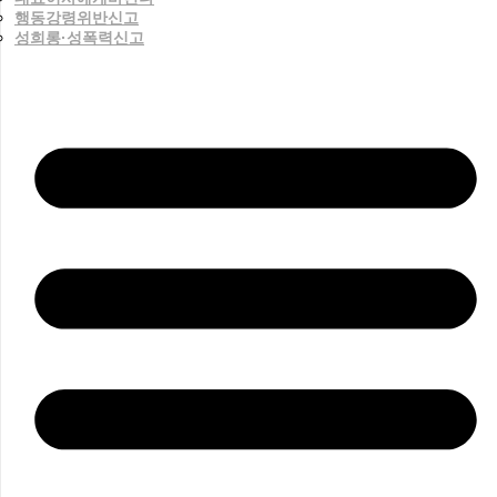
행동강령위반신고
성희롱·성폭력신고