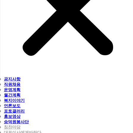
공지사항
직원채용
운영계획
월간계획
복지이야기
언론보도
포토갤러리
홍보영상
숭덕원봉사단
칭찬마당
대표이사에게바란다