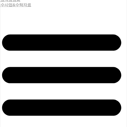
우수사업&수탁자료