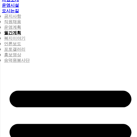
운영시설
오시는길
공지사항
직원채용
운영계획
월간계획
복지이야기
언론보도
포토갤러리
홍보영상
숭덕원봉사단