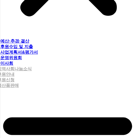
예산·추경·결산
후원수입 및 지출
사업계획서&평가서
운영위원회
이사회
지역사회나눔소식
후원안내
후원신청
생산품판매