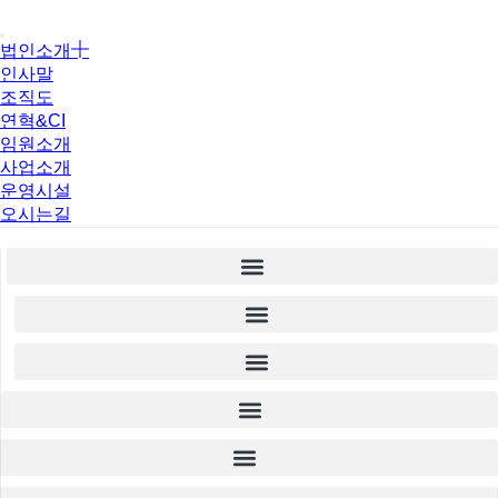
콘
텐
법인소개
츠
인사말
로
조직도
건
연혁&CI
너
임원소개
뛰
사업소개
기
운영시설
오시는길