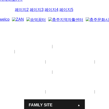
2026년 3월 25일
댓글 없음
페이지
1
페이지
2
페이지
3
페이지
4
페이지
5
상호명
사회복지법인숭덕원
사업자등록번호
303-82-
｜
00017
주소
충청북도 충주시 도장관주로 34-17 (호암동, 충
｜
북장애인종합복지관)
대표번호
043-856-2014
팩스번호
043-856-1950
대표
｜
｜
메일
ksdw2014@daum.net
상호명
사회복지법인숭덕원
사업자등록번호
303-82-
｜
00017
주소
충청북도 충주시 도장관주로 34-17 (호암동, 충북장애인종
합복지관)
대표번호
043-856-2014
팩스번호
043-856-1950
대표
｜
｜
메일
ksdw2014@daum.net
FAMILY SITE