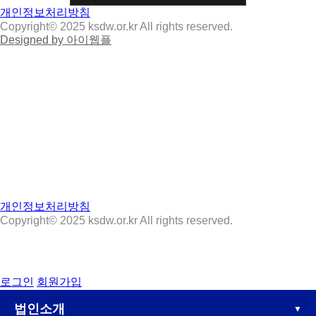
개인정보처리방침
Copyright© 2025 ksdw.or.kr All rights reserved.
Designed by 아이웹플
상호명
사회복지법인숭덕원
사업자등록번호
303-82-00017
주소
충청북도 충주시 도장관주로 34-17
(호암동, 충북장애인종합복지관)
대표번호
043-856-2014
팩스번호
043-856-1950
대표메일
ksdw2014@daum.net
개인정보처리방침
Copyright© 2025 ksdw.or.kr All rights reserved.
로그인
회원가입
법인소개