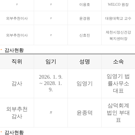
〃
〃
이용호
WELCO 원장
외부추천이사
〃
윤경원
대원대학교 교수
제천시정신건강
외부추천이사
〃
신효진
복지센터장
·
감사현황
직위
임기
성명
소속
임영기 법
2026. 1. 9.
~ 2028. 1.
감사
임영기
률사무소
9.
대표
삼덕회계
외부추천
〃
윤종덕
법인 부대
감사
표
·
감사현황