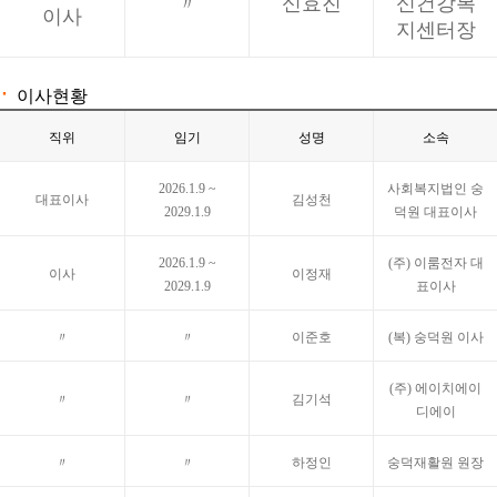
〃
신효진
신건강복
이사
지센터장
·
이사현황
직위
임기
성명
소속
2026.1.9 ~
사회복지법인 숭
대표이사
김성천
2029.1.9
덕원 대표이사
2026.1.9 ~
(주) 이룸전자 대
이사
이정재
2029.1.9
표이사
〃
〃
이준호
(복) 숭덕원 이사
(주) 에이치에이
〃
〃
김기석
디에이
〃
〃
하정인
숭덕재활원 원장