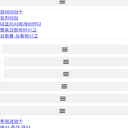
참여마당
칭찬마당
대표이사에게바란다
행동강령위반신고
성희롱·성폭력신고
투명경영
예산·추경·결산