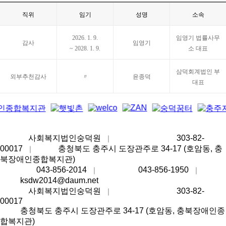
직위
임기
성명
소속
2026. 1. 9.
임영기 법률사무
감사
임영기
~ 2028. 1. 9.
소 대표
삼덕회계법인 부
외부추천감사
〃
윤종덕
대표
상호명
사회복지법인숭덕원
사업자등록번호
303-82-
｜
00017
주소
충청북도 충주시 도장관주로 34-17 (호암동, 충
｜
북장애인종합복지관)
대표번호
043-856-2014
팩스번호
043-856-1950
대표
｜
｜
메일
ksdw2014@daum.net
상호명
사회복지법인숭덕원
사업자등록번호
303-82-
｜
00017
주소
충청북도 충주시 도장관주로 34-17 (호암동, 충북장애인종
합복지관)