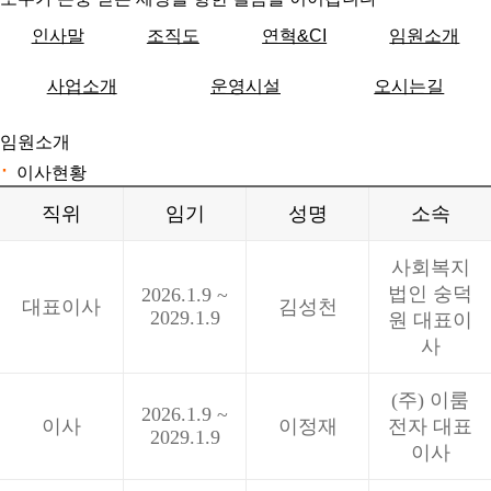
인사말
조직도
연혁&CI
임원소개
사업소개
운영시설
오시는길
임원소개
·
이사현황
직위
임기
성명
소속
사회복지
법인 숭덕
2026.1.9 ~
대표이사
김성천
2029.1.9
원 대표이
사
(주) 이룸
2026.1.9 ~
이사
이정재
전자 대표
2029.1.9
이사