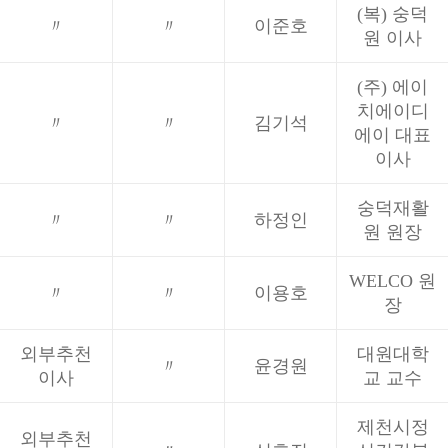
(복) 숭덕
〃
〃
이준호
원 이사
(주) 에이
치에이디
〃
〃
김기석
에이 대표
이사
숭덕재활
〃
〃
하정인
원 원장
WELCO 원
〃
〃
이용호
장
외부추천
대원대학
〃
윤경원
이사
교 교수
제천시정
외부추천