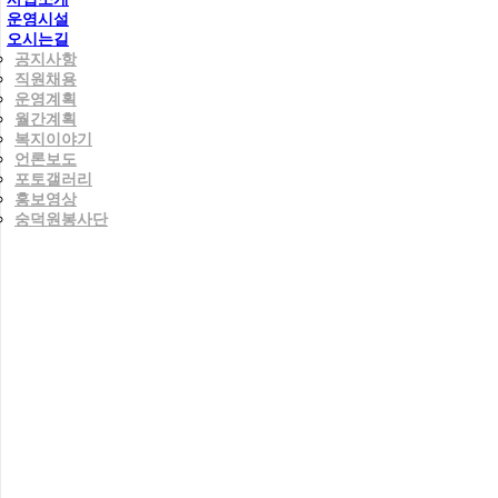
운영시설
오시는길
공지사항
직원채용
운영계획
월간계획
복지이야기
언론보도
포토갤러리
홍보영상
숭덕원봉사단