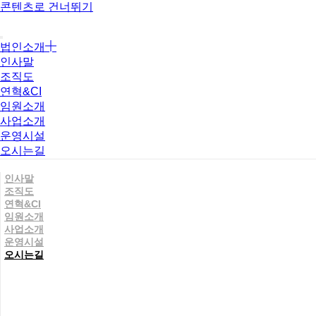
콘텐츠로 건너뛰기
법인소개
인사말
조직도
연혁&CI
임원소개
사업소개
운영시설
오시는길
인사말
조직도
연혁&CI
임원소개
사업소개
운영시설
오시는길