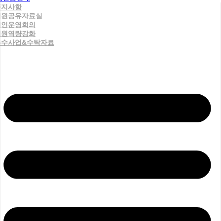
공지사항
직원공유자료실
법인운영회의
직원역량강화
우수사업&수탁자료