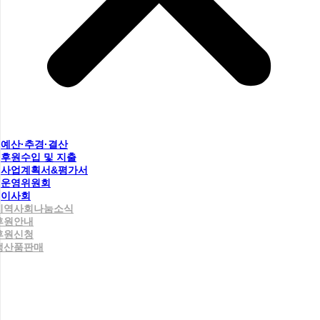
예산·추경·결산
후원수입 및 지출
사업계획서&평가서
운영위원회
이사회
지역사회나눔소식
후원안내
후원신청
생산품판매