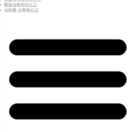
행동강령위반신고
성희롱·성폭력신고