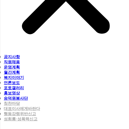
공지사항
직원채용
운영계획
월간계획
복지이야기
언론보도
포토갤러리
홍보영상
숭덕원봉사단
칭찬마당
대표이사에게바란다
행동강령위반신고
성희롱·성폭력신고