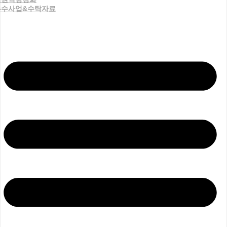
우수사업&수탁자료