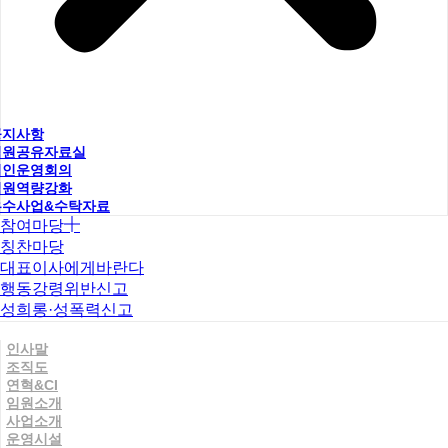
공지사항
직원공유자료실
법인운영회의
직원역량강화
우수사업&수탁자료
참여마당
칭찬마당
대표이사에게바란다
행동강령위반신고
성희롱·성폭력신고
인사말
조직도
연혁&CI
임원소개
사업소개
운영시설