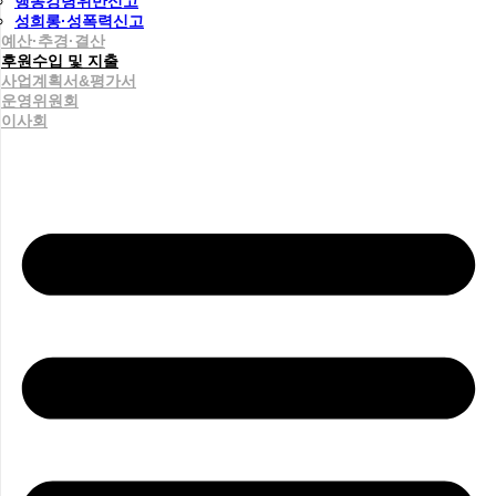
행동강령위반신고
성희롱·성폭력신고
예산·추경·결산
후원수입 및 지출
사업계획서&평가서
운영위원회
이사회