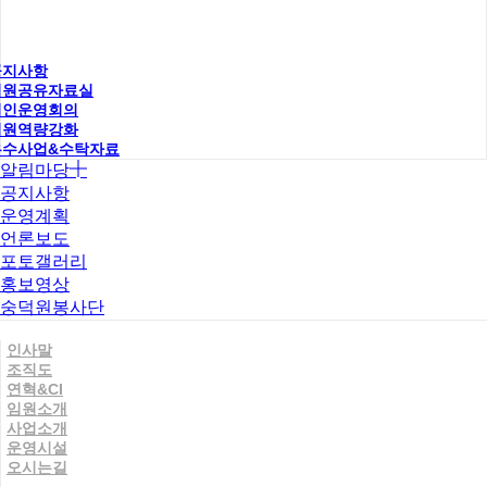
공지사항
직원공유자료실
법인운영회의
직원역량강화
우수사업&수탁자료
알림마당
공지사항
운영계획
언론보도
포토갤러리
홍보영상
숭덕원봉사단
인사말
조직도
연혁&CI
임원소개
사업소개
운영시설
오시는길