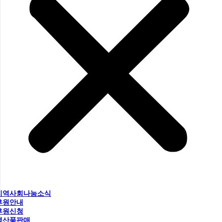
지역사회나눔소식
후원안내
후원신청
생산품판매