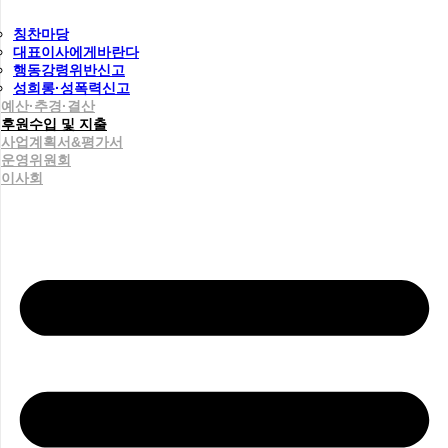
칭찬마당
대표이사에게바란다
행동강령위반신고
성희롱·성폭력신고
예산·추경·결산
후원수입 및 지출
사업계획서&평가서
운영위원회
이사회