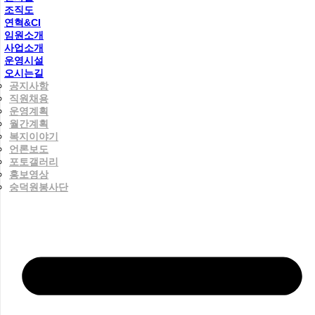
조직도
연혁&CI
임원소개
사업소개
운영시설
오시는길
공지사항
직원채용
운영계획
월간계획
복지이야기
언론보도
포토갤러리
홍보영상
숭덕원봉사단