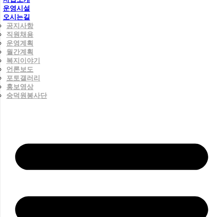
운영시설
오시는길
공지사항
직원채용
운영계획
월간계획
복지이야기
언론보도
포토갤러리
홍보영상
숭덕원봉사단