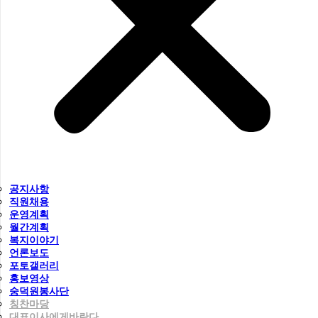
공지사항
직원채용
운영계획
월간계획
복지이야기
언론보도
포토갤러리
홍보영상
숭덕원봉사단
칭찬마당
대표이사에게바란다