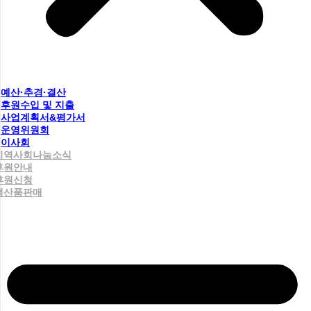
예산·추경·결산
후원수입 및 지출
사업계획서&평가서
운영위원회
이사회
지역사회나눔소식
후원안내
후원신청
생산품판매