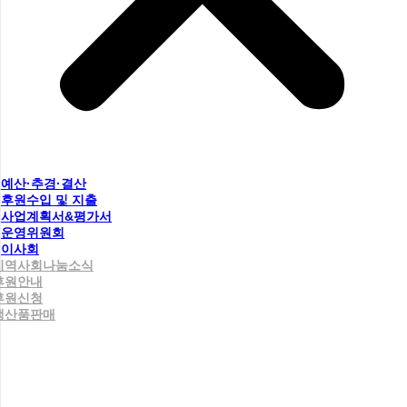
예산·추경·결산
후원수입 및 지출
사업계획서&평가서
운영위원회
이사회
지역사회나눔소식
후원안내
후원신청
생산품판매