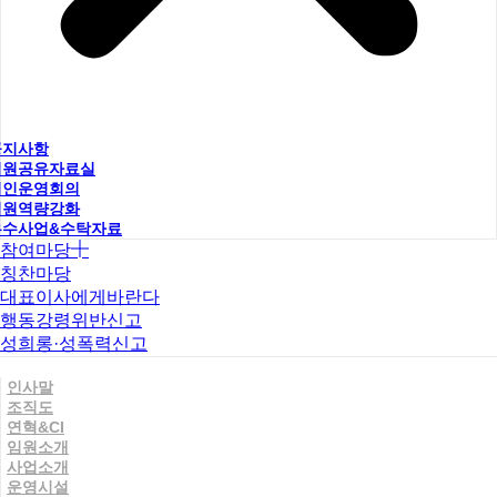
공지사항
직원공유자료실
법인운영회의
직원역량강화
우수사업&수탁자료
참여마당
칭찬마당
대표이사에게바란다
행동강령위반신고
성희롱·성폭력신고
인사말
조직도
연혁&CI
임원소개
사업소개
운영시설