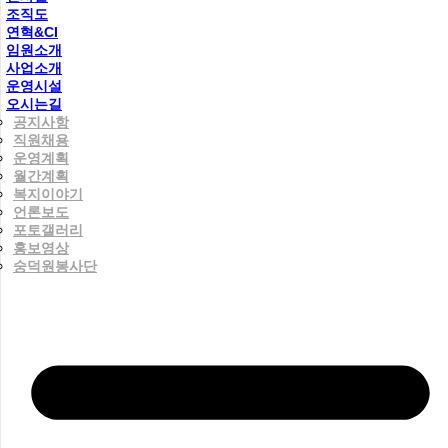
조직도
연혁&CI
임원소개
사업소개
운영시설
오시는길
공지사항
직원채용
운영계획
월간계획
복지이야기
언론보도
포토갤러리
홍보영상
숭덕원봉사단