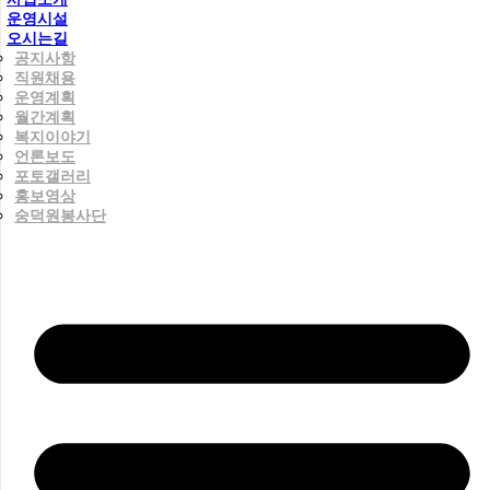
운영시설
오시는길
공지사항
직원채용
운영계획
월간계획
복지이야기
언론보도
포토갤러리
홍보영상
숭덕원봉사단