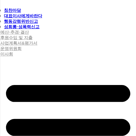
칭찬마당
대표이사에게바란다
행동강령위반신고
성희롱·성폭력신고
예산·추경·결산
후원수입 및 지출
사업계획서&평가서
운영위원회
이사회