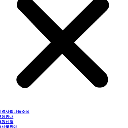
지역사회나눔소식
후원안내
후원신청
생산품판매