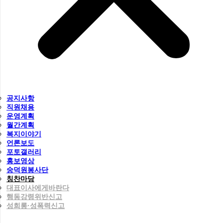
공지사항
직원채용
운영계획
월간계획
복지이야기
언론보도
포토갤러리
홍보영상
숭덕원봉사단
칭찬마당
대표이사에게바란다
행동강령위반신고
성희롱·성폭력신고