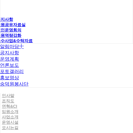
공지사항
직원공유자료실
법인운영회의
직원역량강화
우수사업&수탁자료
알림마당
공지사항
운영계획
언론보도
포토갤러리
홍보영상
숭덕원봉사단
인사말
조직도
연혁&CI
임원소개
사업소개
운영시설
오시는길