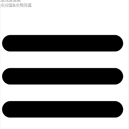
우수사업&수탁자료