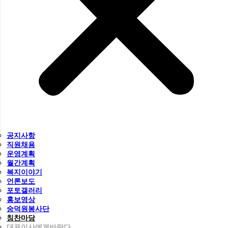
공지사항
직원채용
운영계획
월간계획
복지이야기
언론보도
포토갤러리
홍보영상
숭덕원봉사단
칭찬마당
대표이사에게바란다