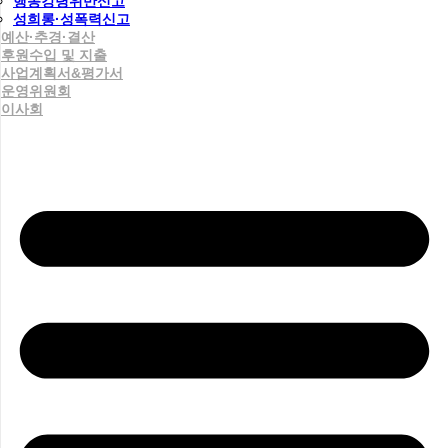
행동강령위반신고
성희롱·성폭력신고
예산·추경·결산
후원수입 및 지출
사업계획서&평가서
운영위원회
이사회