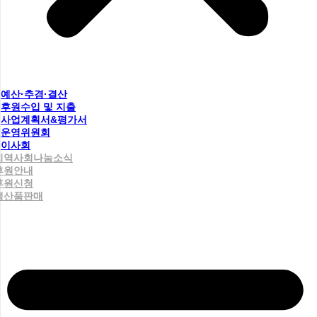
예산·추경·결산
후원수입 및 지출
사업계획서&평가서
운영위원회
이사회
지역사회나눔소식
후원안내
후원신청
생산품판매