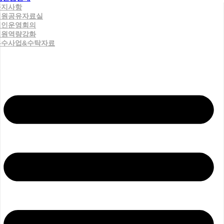
공지사항
직원공유자료실
법인운영회의
직원역량강화
우수사업&수탁자료