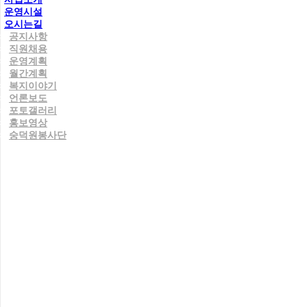
운영시설
오시는길
공지사항
직원채용
운영계획
월간계획
복지이야기
언론보도
포토갤러리
홍보영상
숭덕원봉사단